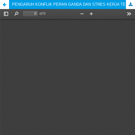
PENGARUH KONFLIK PERAN GANDA DAN STRES KERJA TERHADAP KINERJA KARYAWATI PT. PERKEBUNAN NUSANTARA V